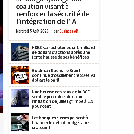
coalition visant à
renforcer la sécurité de
l’intégration de l’IA
Mercredi 5 Août 2026
par
Business AM
HSBC va racheter pour 1 milliard
de dollars d’actions après une
forte hausse de ses bénéfices
Goldman Sachs : le Brent
continue d’osciller entre 80 et 90
dollars le baril
Une hausse des taux de la BCE
semble probable alors que
l’inflation de juillet grimpe à 2,9
pour cent
)
Les banques russes peinent à
financer le déficit budgétaire
croissant