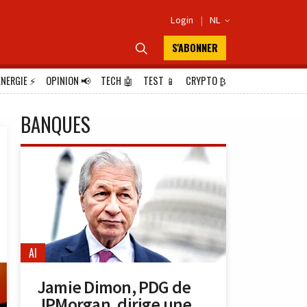
Login
|
NL

S'ABONNER

ÉNERGIE
⚡
OPINION
📢
TECH
🤖
TEST
📱
CRYPTO
₿
BANQUES
AI
Jamie Dimon, PDG de
JPMorgan, dirige une