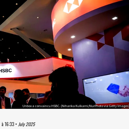
Unbox a convaincu HSBC. (Niharika Kulkarni/NurPhoto via Getty Images
5
à
16:33
•
July 2025