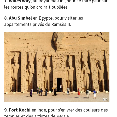
7.
Wales Way
, au Royaume-Uni, pour se faire peur sur
les routes qu’on croirait oubliées
8.
Abu Simbel
en Egypte, pour visiter les
appartements privés de Ramsès II.
EPA
9.
Fort Kochi
en Inde, pour s’enivrer des couleurs des
temples et des artistes de Kerala.