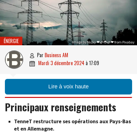
ÉNERGIE
Image by Nicky ❤🌿🐞🌿❤ from Pixabay
par
Business AM

mardi 3 décembre 2024
à
17:09

Lire à voix haute
Principaux renseignements
TenneT restructure ses opérations aux Pays-Bas
et en Allemagne.