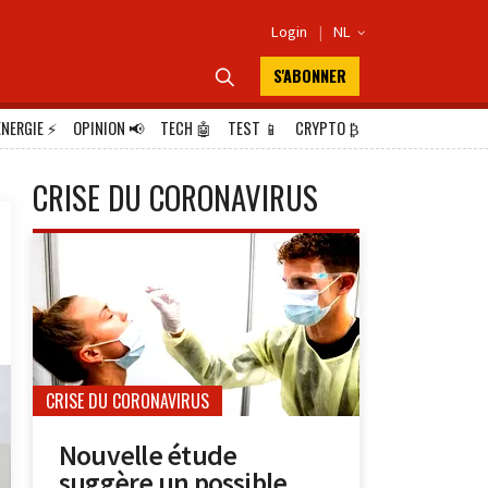
Login
|
NL

S'ABONNER

ÉNERGIE
⚡
OPINION
📢
TECH
🤖
TEST
📱
CRYPTO
₿
CRISE DU CORONAVIRUS
CRISE DU CORONAVIRUS
Nouvelle étude
suggère un possible