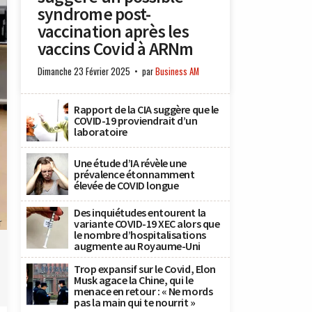
syndrome post-
vaccination après les
vaccins Covid à ARNm
Dimanche 23 Février 2025
par
Business AM
Rapport de la CIA suggère que le
COVID-19 proviendrait d’un
laboratoire
Une étude d’IA révèle une
prévalence étonnamment
élevée de COVID longue
Des inquiétudes entourent la
variante COVID-19 XEC alors que
T
le nombre d’hospitalisations
augmente au Royaume-Uni
Trop expansif sur le Covid, Elon
Musk agace la Chine, qui le
menace en retour : « Ne mords
pas la main qui te nourrit »