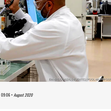
EPA-EFE/GONZALO FUENTES / POOL MAXPPP OU
à
09:06
•
August 2020