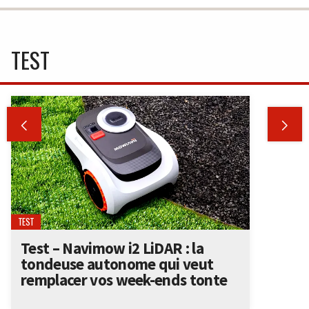
TEST


TEST
Test – Navimow i2 LiDAR : la
tondeuse autonome qui veut
remplacer vos week-ends tonte