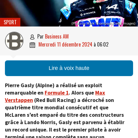
SPORT
(Photo by Mark Thompson/Getty Images)
par
Business AM

mercredi 11 décembre 2024
à
06:02

Lire à voix haute
Pierre Gasly (Alpine) a réalisé un exploit
remarquable en
Formule 1
. Alors que
Max
Verstappen
(Red Bull Racing) a décroché son
quatrième titre mondial consécutif et que
McLaren s’est emparé du titre des constructeurs
grâce à Lando Norris, Gasly est parvenu à établir
un record unique. Il est le premier pilote à avoir
terminé une saison complète sans aucun