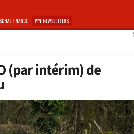
SONAL FINANCE
NEWSLETTERS

 (par intérim) de
u