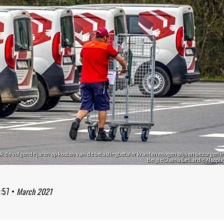
ok de volgende jaren op kosten van de belastingbetaler kranten mogen blijven bezorgen i
België(Daina Le Lardic / Isopix
:57
•
March 2021