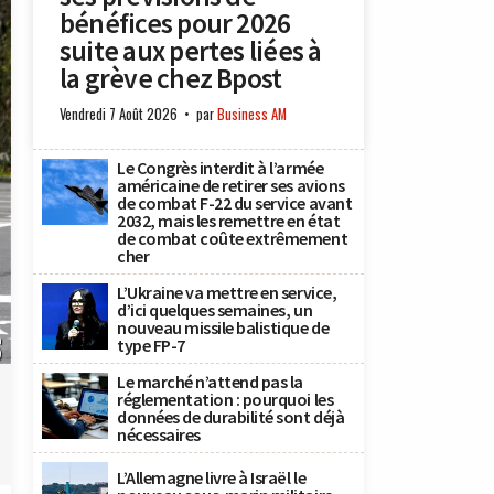
bénéfices pour 2026
suite aux pertes liées à
la grève chez Bpost
Vendredi 7 Août 2026
par
Business AM
Le Congrès interdit à l’armée
américaine de retirer ses avions
de combat F-22 du service avant
2032, mais les remettre en état
de combat coûte extrêmement
cher
L’Ukraine va mettre en service,
d’ici quelques semaines, un
nouveau missile balistique de
n
type FP-7
)
Le marché n’attend pas la
réglementation : pourquoi les
données de durabilité sont déjà
nécessaires
L’Allemagne livre à Israël le