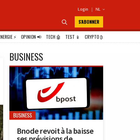
Login
|
NL

S'ABONNER

ÉNERGIE
⚡
OPINION
📢
TECH
🤖
TEST
📱
CRYPTO
₿
BUSINESS
BUSINESS
Bnode revoit à la baisse
ses prévisions de