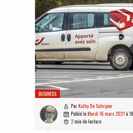
Bpost zal o
BUSINESS
par
Kathy De Schrijver

publié le
mardi 16 mars 2021
à
19

2
min de lecture
