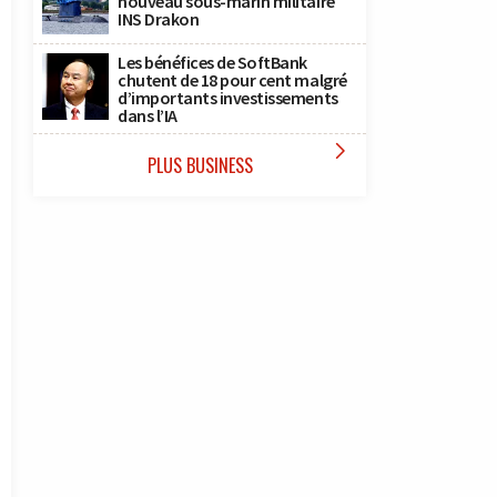
nouveau sous-marin militaire
INS Drakon
Les bénéfices de SoftBank
chutent de 18 pour cent malgré
d’importants investissements
dans l’IA

PLUS BUSINESS