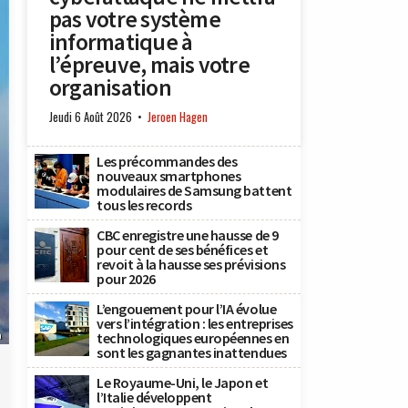
pas votre système
informatique à
l’épreuve, mais votre
organisation
Jeudi 6 Août 2026
Jeroen Hagen
Les précommandes des
nouveaux smartphones
modulaires de Samsung battent
tous les records
CBC enregistre une hausse de 9
pour cent de ses bénéfices et
revoit à la hausse ses prévisions
pour 2026
L’engouement pour l’IA évolue
vers l’intégration : les entreprises
n
technologiques européennes en
sont les gagnantes inattendues
Le Royaume-Uni, le Japon et
l’Italie développent