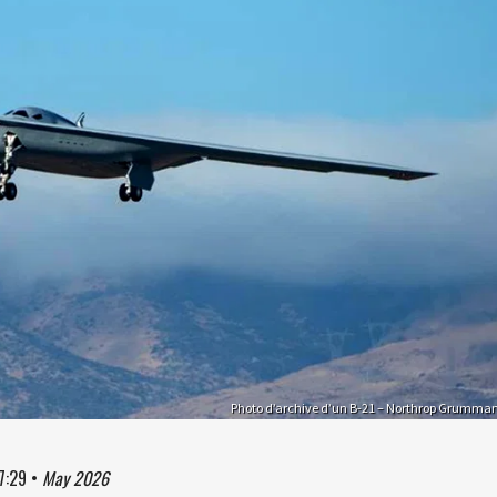
Photo d’archive d’un B-21 – Northrop Grumma
7:29
•
May 2026