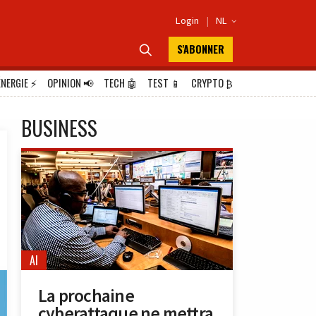
Login
|
NL

S'ABONNER

ÉNERGIE
⚡
OPINION
📢
TECH
🤖
TEST
📱
CRYPTO
₿
BUSINESS
AI
La prochaine
cyberattaque ne mettra