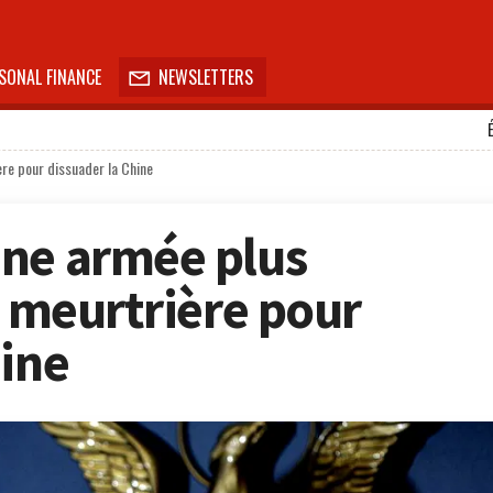
SONAL FINANCE
NEWSLETTERS

ère pour dissuader la Chine
une armée plus
s meurtrière pour
hine