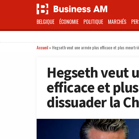
BELGIQUE
ÉCONOMIE
POLITIQUE
MARCHÉS
PER
Accueil
»
Hegseth veut une armée plus efficace et plus meurtri
Hegseth veut 
efficace et plu
dissuader la C