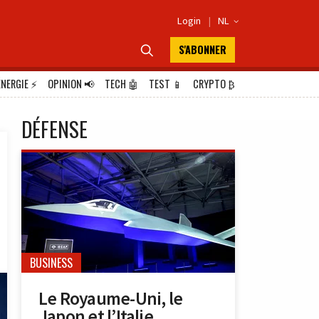
Login
|
NL

S'ABONNER

ÉNERGIE
⚡
OPINION
📢
TECH
🤖
TEST
📱
CRYPTO
₿
DÉFENSE
BUSINESS
Le Royaume-Uni, le
Japon et l’Italie