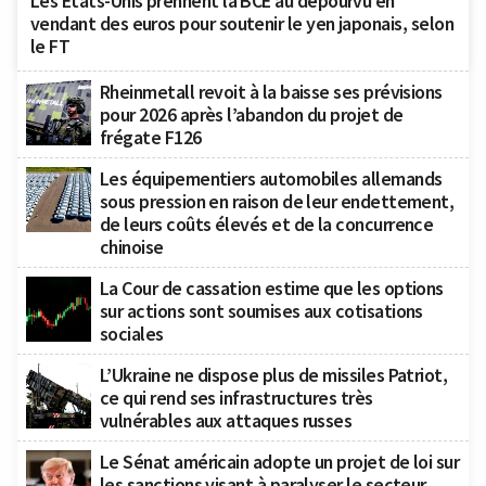
Les États-Unis prennent la BCE au dépourvu en
vendant des euros pour soutenir le yen japonais, selon
le FT
Rheinmetall revoit à la baisse ses prévisions
pour 2026 après l’abandon du projet de
frégate F126
Les équipementiers automobiles allemands
sous pression en raison de leur endettement,
de leurs coûts élevés et de la concurrence
chinoise
La Cour de cassation estime que les options
sur actions sont soumises aux cotisations
sociales
L’Ukraine ne dispose plus de missiles Patriot,
ce qui rend ses infrastructures très
vulnérables aux attaques russes
Le Sénat américain adopte un projet de loi sur
les sanctions visant à paralyser le secteur