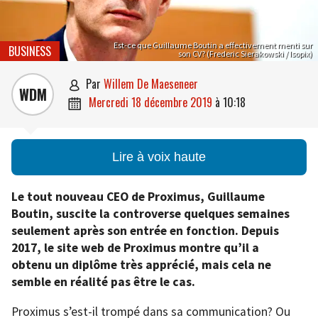
Est-ce que Guillaume Boutin a effectivement menti sur
BUSINESS
son CV? (Frederic Sierakowski / Isopix)
par
Willem De Maeseneer

WDM
mercredi 18 décembre 2019
à
10:18

Lire à voix haute
Le tout nouveau CEO de Proximus, Guillaume
Boutin, suscite la controverse quelques semaines
seulement après son entrée en fonction. Depuis
2017, le site web de Proximus montre qu’il a
obtenu un diplôme très apprécié, mais cela ne
semble en réalité pas être le cas.
Proximus s’est-il trompé dans sa communication? Ou