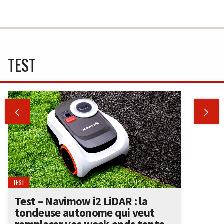
TEST


TEST
Test – Navimow i2 LiDAR : la
tondeuse autonome qui veut