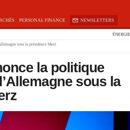

RCHÉS
PERSONAL FINANCE
NEWSLETTERS
ÉNERGI
’Allemagne sous la présidence Merz
once la politique
 l’Allemagne sous la
erz