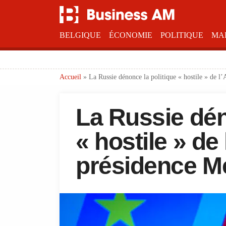
BELGIQUE
ÉCONOMIE
POLITIQUE
MA
Accueil
»
La Russie dénonce la politique « hostile » de l
La Russie dén
« hostile » de
présidence M