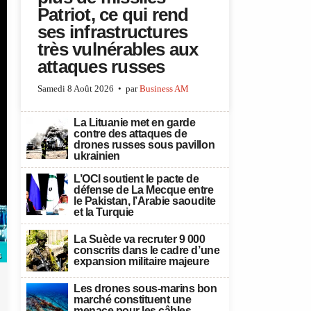
Patriot, ce qui rend
ses infrastructures
très vulnérables aux
attaques russes
Samedi 8 Août 2026
par
Business AM
La Lituanie met en garde
contre des attaques de
drones russes sous pavillon
ukrainien
L’OCI soutient le pacte de
défense de La Mecque entre
le Pakistan, l’Arabie saoudite
et la Turquie
La Suède va recruter 9 000
conscrits dans le cadre d’une
s
expansion militaire majeure
Les drones sous-marins bon
marché constituent une
menace pour les câbles