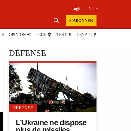
Login
|
NL


S'ABONNER
E
⚡
OPINION
📢
TECH
🤖
TEST
📱
CRYPTO
₿
DÉFENSE
DÉFENSE
L’Ukraine ne dispose
plus de missiles