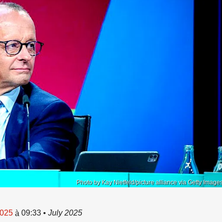
Photo by Kay Nietfeld/picture alliance via Getty Image
2025
09:33
•
July 2025
à