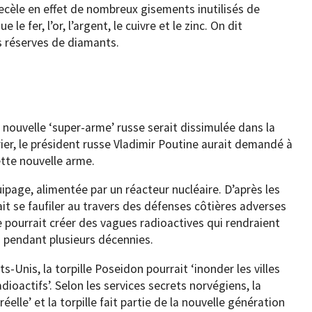
recèle en effet de nombreux gisements inutilisés de
e fer, l’or, l’argent, le cuivre et le zinc. On dit
s réserves de diamants.
 nouvelle ‘super-arme’ russe serait dissimulée dans la
rier, le président russe Vladimir Poutine aurait demandé à
ette nouvelle arme.
uipage, alimentée par un réacteur nucléaire. D’après les
ait se faufiler au travers des défenses côtières adverses
e pourrait créer des vagues radioactives qui rendraient
s pendant plusieurs décennies.
s-Unis, la torpille Poseidon pourrait ‘inonder les villes
ioactifs’. Selon les services secrets norvégiens, la
lle’ et la torpille fait partie de la nouvelle génération