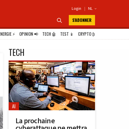
Login
|
NL

S'ABONNER

ÉNERGIE
⚡
OPINION
📢
TECH
🤖
TEST
📱
CRYPTO
₿
TECH
AI
La prochaine
cyberattaque ne mettra