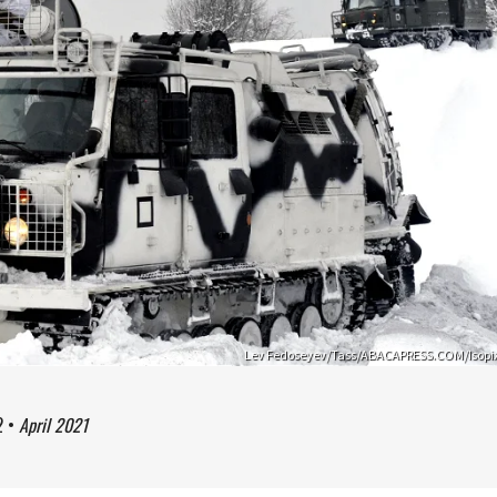
Lev Fedoseyev/Tass/ABACAPRESS.COM/Isopi
2
•
April 2021