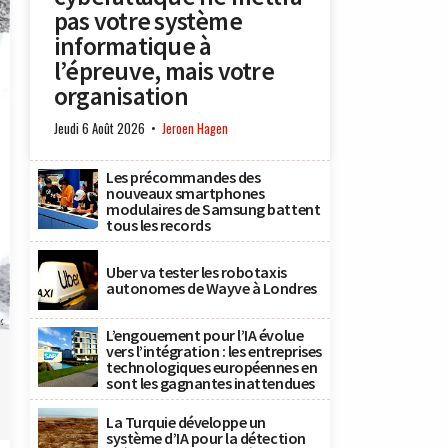
pas votre système
informatique à
l’épreuve, mais votre
organisation
Jeudi 6 Août 2026
Jeroen Hagen
Les précommandes des
nouveaux smartphones
modulaires de Samsung battent
tous les records
Uber va tester les robotaxis
autonomes de Wayve à Londres
x
L’engouement pour l’IA évolue
vers l’intégration : les entreprises
technologiques européennes en
sont les gagnantes inattendues
La Turquie développe un
système d’IA pour la détection