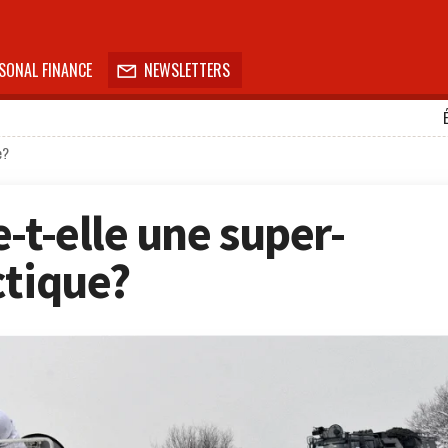
SONAL FINANCE
NEWSLETTERS

e?
-t-elle une super-
ctique?