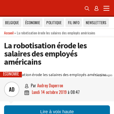


BELGIQUE
ÉCONOMIE
POLITIQUE
FIL INFO
NEWSLETTERS
Accueil
»
La robotisation érode les salaires des employés américains
La robotisation érode les
salaires des employés
américains
ÉCONOMIE
Getty Images
par
Audrey Duperron

AD
lundi 14 octobre 2019
à
08:47

Lire à voix haute