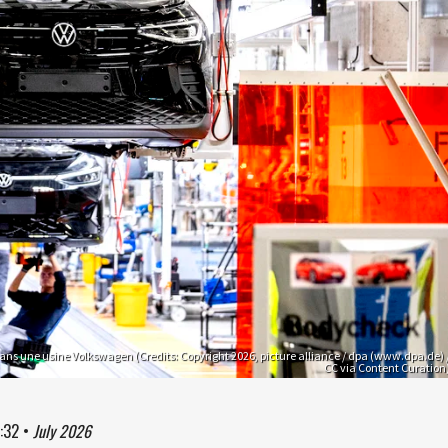
ans une usine Volkswagen (Credits: Copyright 2026, picture alliance / dpa (www.dpa.de) 
CC via Content Curation
:32
•
July 2026