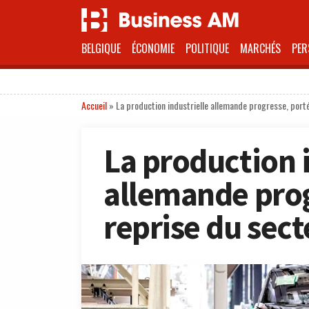
BELGIQUE
ÉCONOMIE
POLITIQUE
MARCHÉS
PER
Accueil
»
La production industrielle allemande progresse, port
La production i
allemande prog
reprise du sec