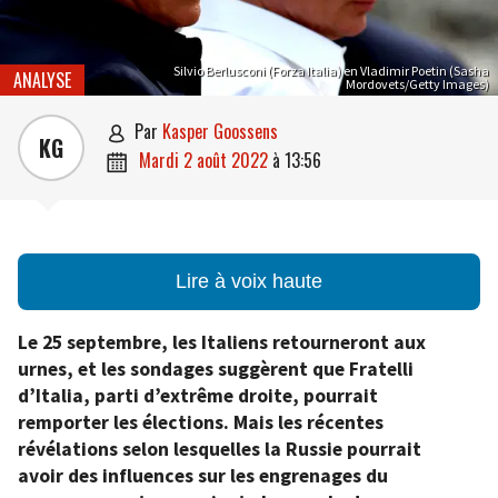
Silvio Berlusconi (Forza Italia) en Vladimir Poetin (Sasha
ANALYSE
Mordovets/Getty Images)
par
Kasper Goossens

KG
mardi 2 août 2022
à
13:56

Lire à voix haute
Le 25 septembre, les Italiens retourneront aux
urnes, et les sondages suggèrent que Fratelli
d’Italia, parti d’extrême droite, pourrait
remporter les élections. Mais les récentes
révélations selon lesquelles la Russie pourrait
avoir des influences sur les engrenages du