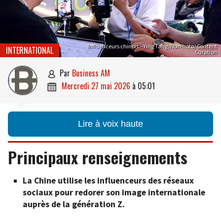
Influenceurs chinois – Ying Tang/NurPhoto/ Content
INTERNATIONAL
Curation
par
Business AM

mercredi 27 mai 2026
à
05:01

Lire à voix haute
Principaux renseignements
La Chine utilise les influenceurs des réseaux
sociaux pour redorer son image internationale
auprès de la génération Z.