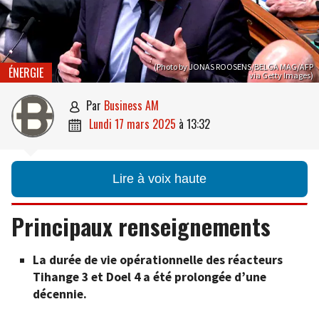
(Photo by JONAS ROOSENS/BELGA MAG/AFP
ÉNERGIE
via Getty Images)
par
Business AM

lundi 17 mars 2025
à
13:32

Lire à voix haute
Principaux renseignements
La durée de vie opérationnelle des réacteurs
Tihange 3 et Doel 4 a été prolongée d’une
décennie.