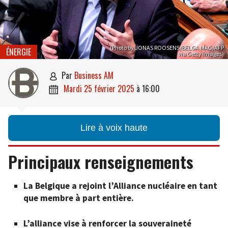
(Photo by JONAS ROOSENS/BELGA MAG/AFP
ÉNERGIE
via Getty Images)
par
Business AM

mardi 25 février 2025
à
16:00

Lire à voix haute
Principaux renseignements
La Belgique a rejoint l’Alliance nucléaire en tant
que membre à part entière.
L’alliance vise à renforcer la souveraineté