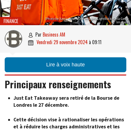
(Photo by Xavi Lopez/SOPA Images/LightRocket via Getty
FINANCE
Images)
par
Business AM

vendredi 29 novembre 2024
à
09:11

Lire à voix haute
Principaux renseignements
Just Eat Takeaway sera retiré de la Bourse de
Londres le 27 décembre.
Cette décision vise à rationaliser les opérations
et à réduire les charges administratives et les