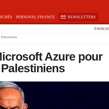

RCHÉS
PERSONAL FINANCE
NEWSLETTERS
ÉNERGI
 Palestiniens
 Microsoft Azure pour
 Palestiniens