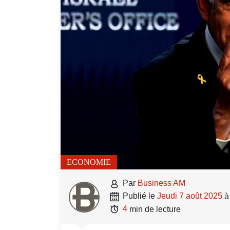
ECONOMIE

par
Business AM

publié le
jeudi 7 août 2025

4
min de lecture