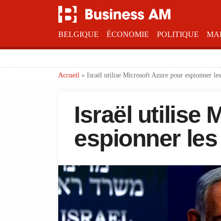
BELGIQUE
ÉCONOMIE
POLITIQUE
MA
Accueil
»
Israël utilise Microsoft Azure pour espionner les
Israël utilise
espionner les