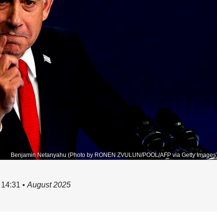
Benjamin Netanyahu (Photo by RONEN ZVULUN/POOL/AFP via Getty Images
14:31
•
August 2025
à