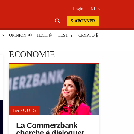
Login
|
NL


S'ABONNER
E
⚡
OPINION
📢
TECH
🤖
TEST
📱
CRYPTO
₿
ECONOMIE
BANQUES
La Commerzbank
cherche à dialoguer