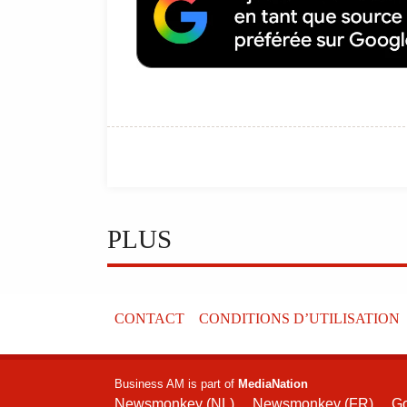
PLUS
CONTACT
CONDITIONS D’UTILISATION
Business AM is part of
MediaNation
Newsmonkey (NL)
Newsmonkey (FR)
G