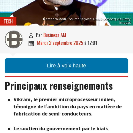
Narendra Modi – Source : Kiyoshi Ota/Bloomberg via Getty
TECH
Images
par
Business AM

mardi 2 septembre 2025
à
12:01

Lire à voix haute
Principaux renseignements
Vikram, le premier microprocesseur indien,
témoigne de l’ambition du pays en matière de
fabrication de semi-conducteurs.
Le soutien du gouvernement par le biais