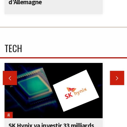
d’Allemagne
TECH


AI
SK Hynix va investir 33 milliards