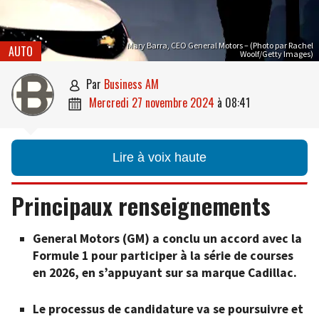
Mary Barra, CEO General Motors – (Photo par Rachel
AUTO
Woolf/Getty Images)
par
Business AM

mercredi 27 novembre 2024
à
08:41

Lire à voix haute
Principaux renseignements
General Motors (GM) a conclu un accord avec la
Formule 1 pour participer à la série de courses
en 2026, en s’appuyant sur sa marque Cadillac.
Le processus de candidature va se poursuivre et