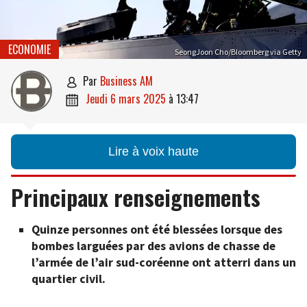
ECONOMIE
SeongJoon Cho/Bloomberg via Getty
par
Business AM

jeudi 6 mars 2025
à
13:47

Lire à voix haute
Principaux renseignements
Quinze personnes ont été blessées lorsque des
bombes larguées par des avions de chasse de
l’armée de l’air sud-coréenne ont atterri dans un
quartier civil.