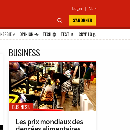
Login
|
NL

S'ABONNER

ÉNERGIE
⚡
OPINION
📢
TECH
🤖
TEST
📱
CRYPTO
₿
BUSINESS
BUSINESS
Les prix mondiaux des
denrées alimentaires