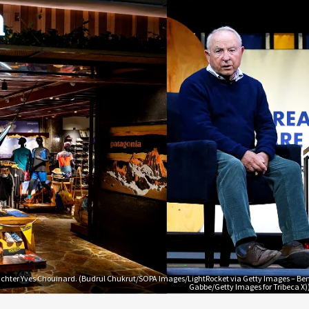
ichter Yves Chouinard. (Budrul Chukrut/SOPA Images/LightRocket via Getty Images – Be
Gabbe/Getty Images for Tribeca X)