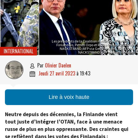
Les présidents de la Coalition nationale et du Parti des
Finlandais, Petteri Orpo et Riikka Purra. (ONATHAN
NACKSTRAND/AFP via Getty Images, JONATHAN
INTERNATIONAL
NACKSTRAND/AFP via Getty Images)
par
Olivier Daelen

jeudi 27 avril 2023
à
19:43

Lire à voix haute
Neutre depuis des décennies, la Finlande vient
tout juste d’intégrer l’OTAN, face à une menace
russe de plus en plus oppressante. Des craintes qui
se reflètent dans les votes des Finlandais :