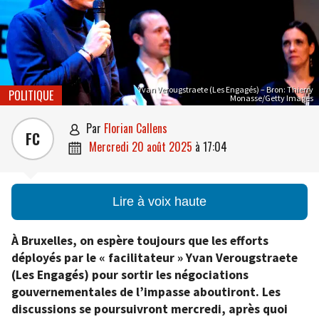
Yvan Verougstraete (Les Engagés) – Bron: Thierry
POLITIQUE
Monasse/Getty Images
par
Florian Callens

FC
mercredi 20 août 2025
à
17:04

Lire à voix haute
À Bruxelles, on espère toujours que les efforts
déployés par le « facilitateur » Yvan Verougstraete
(Les Engagés) pour sortir les négociations
gouvernementales de l’impasse aboutiront. Les
discussions se poursuivront mercredi, après quoi