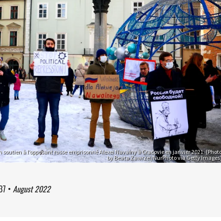
 soutien à l’opposant russe emprisonné Alexei Navalny à Cracovie en janvier 2021. (Phot
by Beata Zawrzel/NurPhoto via Getty Images
37
•
August 2022