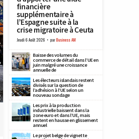
financière
supplémentaire à
l’Espagne suite à la
crise migratoire à Ceuta
Jeudi 6 Août 2026
par
Business AM
Baisse des volumes du
commerce de détail dans l’UE en
juin malgré une croissance
annuelle de
Les électeurs islandais restent
divisés sur la question de
l’adhésion à l’UE selon un
nouveau sondage
o
)
Les prix à la production
industrielle baissent dans la
zone euro et dans l’UE, mais
restent en hausse en glissement
annuel
Le projet belge de vignette