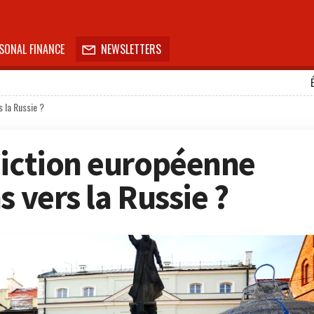
SONAL FINANCE
NEWSLETTERS

s la Russie ?
diction européenne
s vers la Russie ?