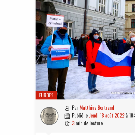
Manifestation en
EUROPE
par
Matthias Bertrand

publié le
jeudi 18 août 2022
à
18:

3
min de lecture
