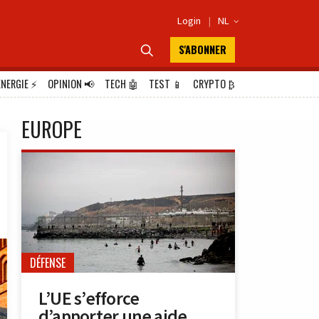
Login
|
NL

S'ABONNER

ÉNERGIE
⚡
OPINION
📢
TECH
🤖
TEST
📱
CRYPTO
₿
EUROPE
DÉFENSE
L’UE s’efforce
d’apporter une aide