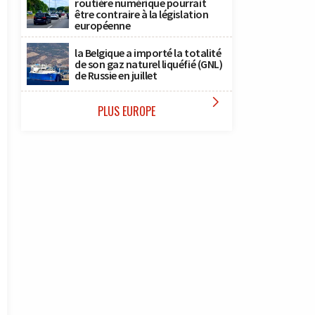
routière numérique pourrait
être contraire à la législation
européenne
la Belgique a importé la totalité
de son gaz naturel liquéfié (GNL)
de Russie en juillet

PLUS EUROPE