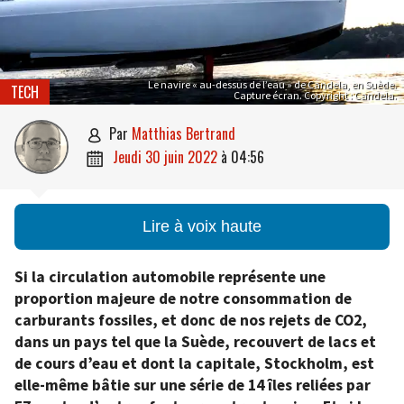
Le navire « au-dessus de l’eau » de Candela, en Suède.
TECH
Capture écran. Copyright : Candela.
par
Matthias Bertrand

jeudi 30 juin 2022
à
04:56

Lire à voix haute
Si la circulation automobile représente une
proportion majeure de notre consommation de
carburants fossiles, et donc de nos rejets de CO2,
dans un pays tel que la Suède, recouvert de lacs et
de cours d’eau et dont la capitale, Stockholm, est
elle-même bâtie sur une série de 14 îles reliées par