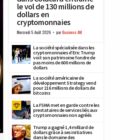
le vol de 130 millions de
dollars en
cryptomonnaies
Mercredi 5 Août 2026
par
Business AM
La société spécialisée dans les
cryptomonnaies d’Eric Trump
voit son patrimoine fondre de
pas moins de 600 millions de
dollars
La société américaine de
développement Strategy vend
pour 216 millions de dollars de
bitcoins
La FSMA met en garde contre les
prestataires de services liés aux
cryptomonnaies non agréés
Trump a gagné 1,4 milliard de
)
dollars grâce à ses initiatives
dans le domaine des