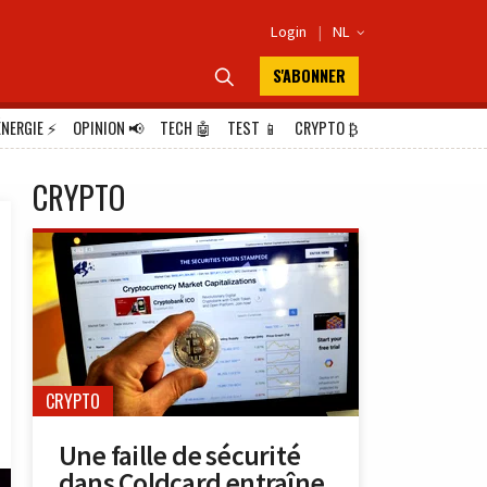
Login
|
NL

S'ABONNER

ÉNERGIE
⚡
OPINION
📢
TECH
🤖
TEST
📱
CRYPTO
₿
CRYPTO
CRYPTO
Une faille de sécurité
dans Coldcard entraîne