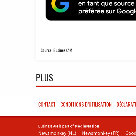
Source: BusinessAM
PLUS
CONTACT
CONDITIONS D’UTILISATION
DÉCLARATI
Business AM is part of
MediaNation
Newsmonkey (NL)
Newsmonkey (FR)
Good