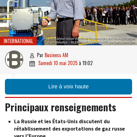
Le dictateur russe Vladimir Poutine lors de l’inauguration
INTERNATIONAL
d’un oléoduc – ALEXEY DRUZHININ/AFP via Getty Images
par
Business AM

samedi 10 mai 2025
à
19:02

Lire à voix haute
Principaux renseignements
La Russie et les États-Unis discutent du
rétablissement des exportations de gaz russe
vers l’Europe.