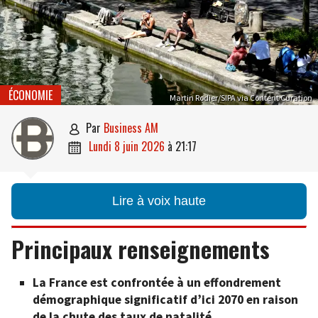
ÉCONOMIE
Martin Rodier/SIPA via Content Curation
par
Business AM

lundi 8 juin 2026
à
21:17

Lire à voix haute
Principaux renseignements
La France est confrontée à un effondrement
démographique significatif d’ici 2070 en raison
de la chute des taux de natalité.