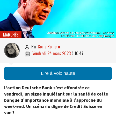
Christian Sewing, CEO de Deutsche Bank – Andreas
MARCHÉS
Arnold/picture alliance via Getty Images
par
Sonia Romero

vendredi 24 mars 2023
à
10:47

Lire à voix haute
L’action Deutsche Bank s’est effondrée ce
vendredi, un signe inquiétant sur la santé de cette
banque d’importance mondiale à l’approche du
week-end. Un scénario digne de Credit Suisse en
vue ?