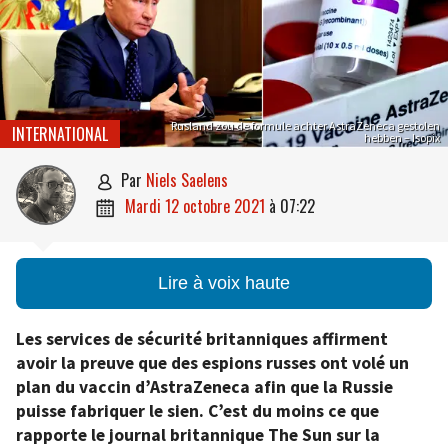
Rusland zou de formule achter AstraZeneca gestolen
INTERNATIONAL
hebben – Isopix
par
Niels Saelens

mardi 12 octobre 2021
à
07:22

Lire à voix haute
Les services de sécurité britanniques affirment
avoir la preuve que des espions russes ont volé un
plan du vaccin d’AstraZeneca afin que la Russie
puisse fabriquer le sien. C’est du moins ce que
rapporte le journal britannique The Sun sur la