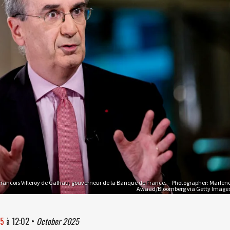
Francois Villeroy de Galhau, gouverneur de la Banque de France. – Photographer: Marlen
Awaad/Bloomberg via Getty Image
25
à
12:02
•
October 2025