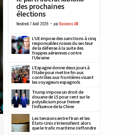
des prochaines
élections
Vendredi 7 Août 2026
par
Business AM
L’UE impose des sanctions à cinq
responsables russes du secteur
de la défense à la suite des
frappes aériennes contre
l’Ukraine
L’Espagne donne deux jours à
l’Italie pour mettre fin aux
contrôles aux frontières visant
les voyageurs espagnols
Trump impose un droit de
douane de 15 pour cent sur le
polysilicium pour freiner
l’influence de la Chine
e
s
Les tensions entre l’Iran et les
États-Unis s’intensifient alors
que le trafic maritime s’effondre