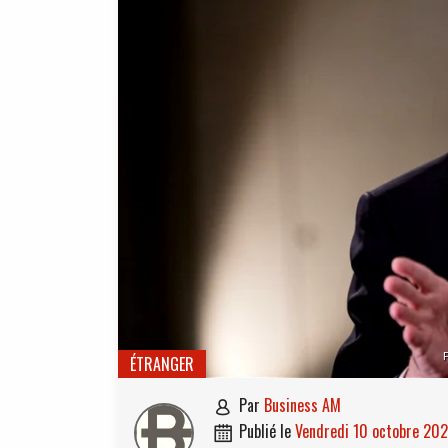
ÉTRANGER
par
Business AM

publié le
vendredi 10 octobre 20
