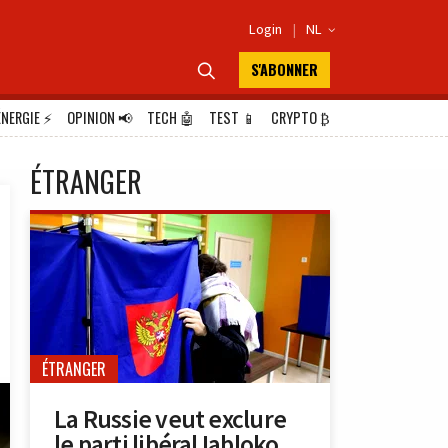
Login
|
NL

S'ABONNER

ÉNERGIE
⚡
OPINION
📢
TECH
🤖
TEST
📱
CRYPTO
₿
ÉTRANGER
ÉTRANGER
La Russie veut exclure
le parti libéral Iabloko