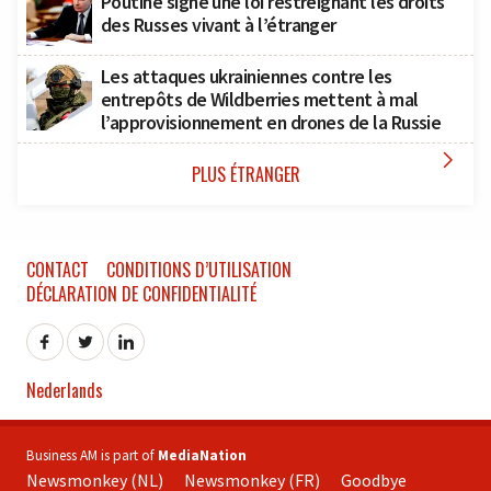
Poutine signe une loi restreignant les droits
des Russes vivant à l’étranger
Les attaques ukrainiennes contre les
entrepôts de Wildberries mettent à mal
l’approvisionnement en drones de la Russie

PLUS ÉTRANGER
CONTACT
CONDITIONS D’UTILISATION
DÉCLARATION DE CONFIDENTIALITÉ
Nederlands
Business AM is part of
MediaNation
Newsmonkey (NL)
Newsmonkey (FR)
Goodbye