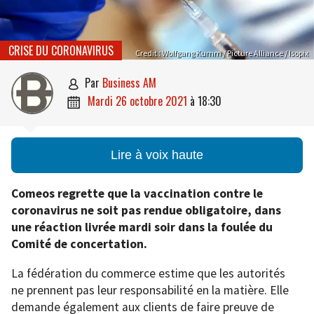
CRISE DU CORONAVIRUS
Credit : Wolfgang Kumm / Picture Alliance / Isopix
par
Business AM

mardi 26 octobre 2021
à
18:30

Lire à voix haute
Comeos regrette que la vaccination contre le
coronavirus ne soit pas rendue obligatoire, dans
une réaction livrée mardi soir dans la foulée du
Comité de concertation.
La fédération du commerce estime que les autorités
ne prennent pas leur responsabilité en la matière. Elle
demande également aux clients de faire preuve de