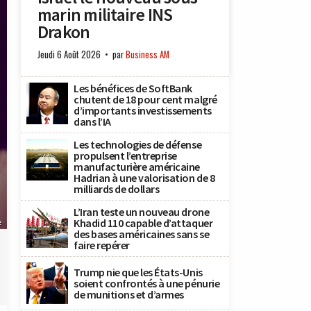
marin militaire INS
Drakon
Jeudi 6 Août 2026
par
Business AM
Les bénéfices de SoftBank
chutent de 18 pour cent malgré
d’importants investissements
dans l’IA
Les technologies de défense
propulsent l’entreprise
manufacturière américaine
Hadrian à une valorisation de 8
milliards de dollars
L’Iran teste un nouveau drone
Khadid 110 capable d’attaquer
e
des bases américaines sans se
faire repérer
Trump nie que les États-Unis
soient confrontés à une pénurie
de munitions et d’armes