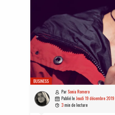
BUSINESS
par
Sonia Romero

publié le
jeudi 19 décembre 2019

3
min de lecture
