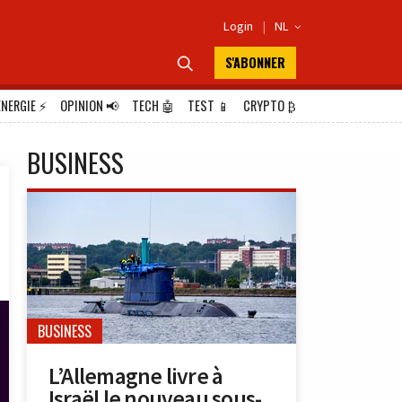
Login
|
NL

S'ABONNER

ÉNERGIE
⚡
OPINION
📢
TECH
🤖
TEST
📱
CRYPTO
₿
BUSINESS
BUSINESS
L’Allemagne livre à
Israël le nouveau sous-