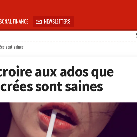
SONAL FINANCE
NEWSLETTERS

ées sont saines
croire aux ados que
crées sont saines