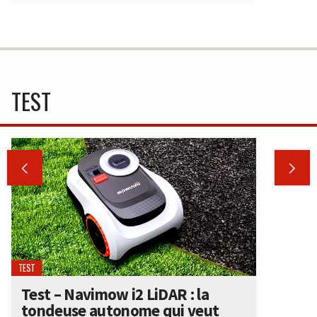
TEST


TEST
Test – Navimow i2 LiDAR : la
tondeuse autonome qui veut