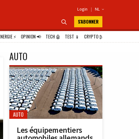
Login
|
NL

S'ABONNER

ÉNERGIE
⚡
OPINION
📢
TECH
🤖
TEST
📱
CRYPTO
₿
AUTO
AUTO
Les équipementiers
automobiles allemands