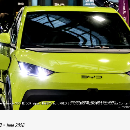
e, France.//SCHEIBER_sipa.41848/Credit:FRED SCHEIBER/SIPA/2601071721/CC via Conten
Curatio
02
•
June 2026