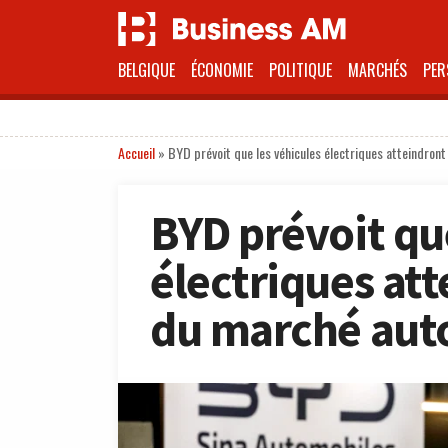
BELGIQUE
ÉCONOMIE
POLITIQUE
MARCHÉS
PER
Accueil
»
BYD prévoit que les véhicules électriques atteindron
BYD prévoit qu
électriques att
du marché aut