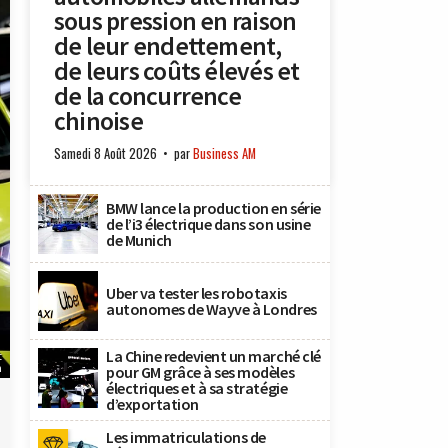
sous pression en raison
de leur endettement,
de leurs coûts élevés et
de la concurrence
chinoise
Samedi 8 Août 2026
par
Business AM
BMW lance la production en série
de l’i3 électrique dans son usine
de Munich
Uber va tester les robotaxis
autonomes de Wayve à Londres
La Chine redevient un marché clé
t
n
pour GM grâce à ses modèles
électriques et à sa stratégie
d’exportation
Les immatriculations de