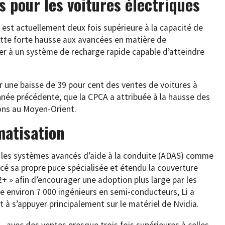
s pour les voitures électriques
st actuellement deux fois supérieure à la capacité de
cette forte hausse aux avancées en matière de
ier à un système de recharge rapide capable d’atteindre
r une baisse de 39 pour cent des ventes de voitures à
année précédente, que la CPCA a attribuée à la hausse des
ons au Moyen-Orient.
matisation
r les systèmes avancés d’aide à la conduite (ADAS) comme
cé sa propre puce spécialisée et étendu la couverture
2+ » afin d’encourager une adoption plus large par les
oie environ 7 000 ingénieurs en semi-conducteurs, Li a
nt à s’appuyer principalement sur le matériel de Nvidia.
— avec des ventes presque trois fois supérieures à celles