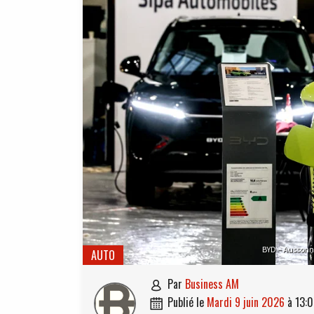
BYD – Aussonn
AUTO
par
Business AM

publié le
mardi 9 juin 2026
à
13:
