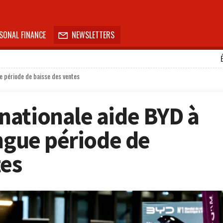
SONAL FINANCE
NEWSLETTERS

e période de baisse des ventes
ationale aide BYD à
ongue période de
tes