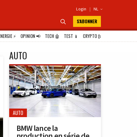
Login
|
NL

S'ABONNER

ÉNERGIE
⚡
OPINION
📢
TECH
🤖
TEST
📱
CRYPTO
₿
AUTO
AUTO
BMW lance la
production en série de