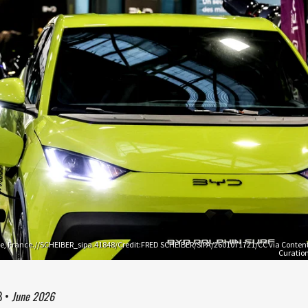
e, France.//SCHEIBER_sipa.41848/Credit:FRED SCHEIBER/SIPA/2601071721/CC via Conten
Curatio
3
•
June 2026