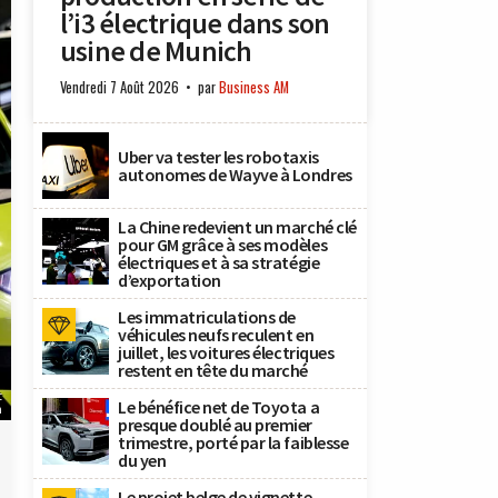
l’i3 électrique dans son
usine de Munich
Vendredi 7 Août 2026
par
Business AM
Uber va tester les robotaxis
autonomes de Wayve à Londres
La Chine redevient un marché clé
pour GM grâce à ses modèles
électriques et à sa stratégie
d’exportation
Les immatriculations de
véhicules neufs reculent en
juillet, les voitures électriques
restent en tête du marché
t
Le bénéfice net de Toyota a
n
presque doublé au premier
trimestre, porté par la faiblesse
du yen
Le projet belge de vignette