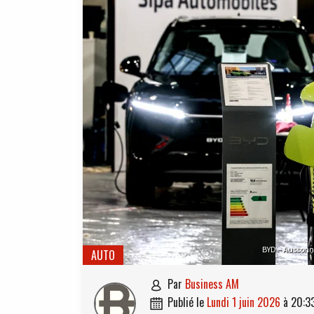
BYD – Aussonn
AUTO
par
Business AM

publié le
lundi 1 juin 2026
à
20:3
