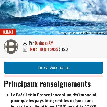
CLIMAT
Image de Manuela Milani via Pixabay
par
Business AM

mardi 10 juin 2025
à
15:01

Lire à voix haute
Principaux renseignements
Le
Brésil et la France
lancent un défi mondial
pour que les pays intègrent les
océans dans
leurs plans climatiques
(CDN) avant la COP30.