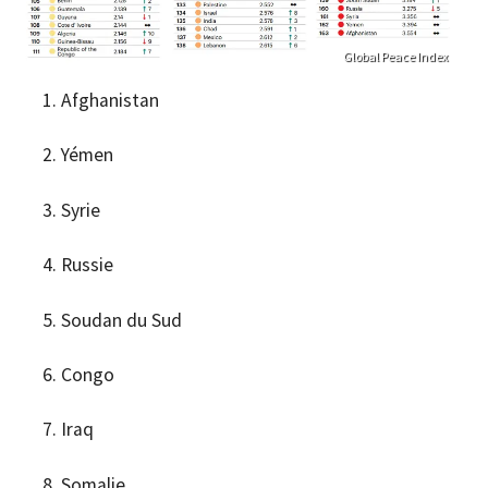
Global Peace Index
Afghanistan
Yémen
Syrie
Russie
Soudan du Sud
Congo
Iraq
Somalie