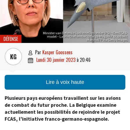
Minister van Defensie Ludivine Dedonder (PS) – Een FCAS-
model – Laurie Dieffembacq/Belga Mag/AFP & Ludovic
DÉFENSE
Marin/AFP via Getty Images
par
Kasper Goossens

KG
lundi 30 janvier 2023
à
20:46

Lire à voix haute
Plusieurs pays européens travaillent sur les avions
de combat du futur proche. La Belgique examine
actuellement les possibilités de rejoindre le projet
FCAS, l’initiative franco-germano-espagnole.