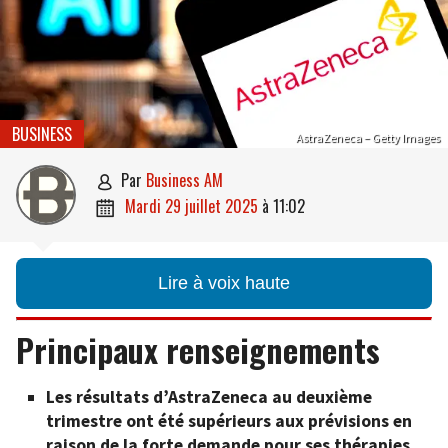
BUSINESS
AstraZeneca – Getty Images
par
Business AM

mardi 29 juillet 2025
à
11:02

Lire à voix haute
Principaux renseignements
Les résultats d’AstraZeneca au deuxième
trimestre ont été supérieurs aux prévisions en
raison de la forte demande pour ses thérapies.