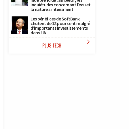
Inde prend de l’ampleur ; les
inquiétudes concernant l’eau et
la nature s’intensifient
Les bénéfices de SoftBank
chutent de 18 pour cent malgré
d’importants investissements
dans l’IA

PLUS TECH