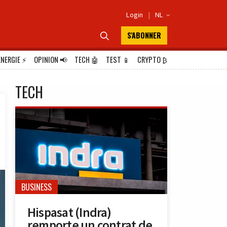
Login
|
NL

S'ABONNER

ÉNERGIE
⚡
OPINION
📢
TECH
🤖
TEST
📱
CRYPTO
₿
TECH
BUSINESS
Hispasat (Indra)
remporte un contrat de