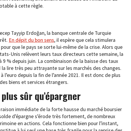
table à cette règle.
 Recep Tayyip Erdoğan, la banque centrale de Turquie
érêt.
En dépit du bon sens
, il espère que cela stimulera
our que le pays se sorte lui-même de la crise. Alors que
ats-Unis relèvent leurs taux directeurs cette semaine, la
à 9 % depuis juin. La combinaison de la baisse des taux
d la lire très peu attrayante sur les marchés des changes.
l’euro depuis la fin de l’année 2021. Il est donc de plus
des biens et services étrangers.
 plus sûr qu’épargner
la raison immédiate de la forte hausse du marché boursier
 solde d’épargne s’érode très fortement, de nombreux
imoine en actions. Cela fonctionne bien pour l’instant,
stitue à lui seul une base très fragile pour la reprise des