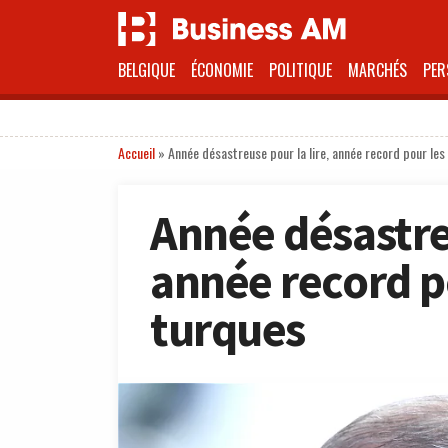
BELGIQUE
ÉCONOMIE
POLITIQUE
MARCHÉS
PER
Accueil
»
Année désastreuse pour la lire, année record pour les
Année désastreu
année record p
turques