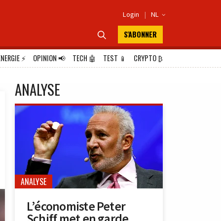
Login
|
NL

S'ABONNER

ÉNERGIE
⚡
OPINION
📢
TECH
🤖
TEST
📱
CRYPTO
₿
ANALYSE
ANALYSE
L’économiste Peter
Schiff met en garde