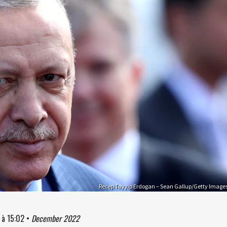
Recep Tayyip Erdogan – Sean Gallup/Getty Image
à
15:02
•
December 2022