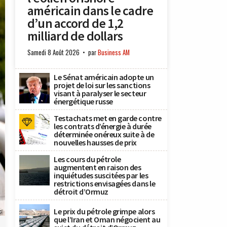
américain dans le cadre
d’un accord de 1,2
milliard de dollars
Samedi 8 Août 2026
par
Business AM
Le Sénat américain adopte un
projet de loi sur les sanctions
visant à paralyser le secteur
énergétique russe
Testachats met en garde contre
les contrats d’énergie à durée
déterminée onéreux suite à de
nouvelles hausses de prix
Les cours du pétrole
augmentent en raison des
inquiétudes suscitées par les
restrictions envisagées dans le
détroit d’Ormuz
Le prix du pétrole grimpe alors
s
que l’Iran et Oman négocient au