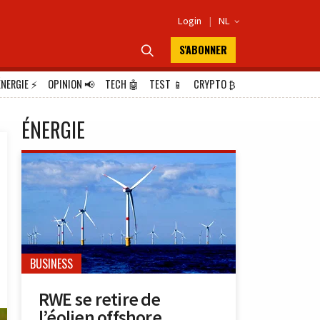
Login
|
NL

S'ABONNER

ÉNERGIE
⚡
OPINION
📢
TECH
🤖
TEST
📱
CRYPTO
₿
ÉNERGIE
BUSINESS
RWE se retire de
l’éolien offshore