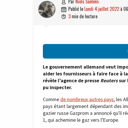
par
Niels Saelens

publié le
lundi 4 juillet 2022
à
06

3
min de lecture

Le gouvernement allemand veut impo
aider les fournisseurs à faire face à l
révèle l’agence de presse
Reuters
sur
pu inspecter.
Comme
de nombreux autres pays
, les A
pays étant largement dépendant des impo
gazier russe Gazprom a annoncé qu’il ré
1, qui achemine le gaz vers l’Europe.