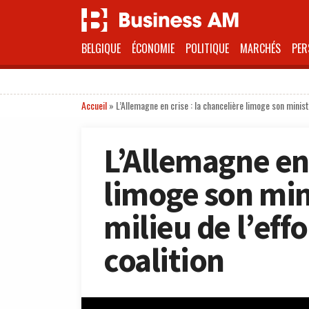
BELGIQUE
ÉCONOMIE
POLITIQUE
MARCHÉS
PER
Accueil
»
L’Allemagne en crise : la chancelière limoge son minist
L’Allemagne en 
limoge son min
milieu de l’ef
coalition