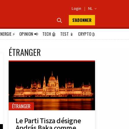
Login
|
NL

S'ABONNER

ÉNERGIE
⚡
OPINION
📢
TECH
🤖
TEST
📱
CRYPTO
₿
ÉTRANGER
ÉTRANGER
Le Parti Tisza désigne
András Baka comme