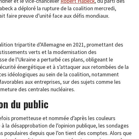
ndner et le vice-chancelier
Robert Habeck
, du parti des
abeck a déploré la rupture de la coalition mercredi,
ait faire preuve d’unité face aux défis mondiaux.
alition tripartite d’Allemagne en 2021, promettant des
stissements verts et la modernisation des
sse de l’Ukraine a perturbé ces plans, obligeant le
sécurité énergétique et à s’attaquer aux retombées de la
nces idéologiques au sein de la coalition, notamment
 favorables aux entreprises, sur des sujets comme les
rmeture des centrales nucléaires.
on du public
trefois prometteuse et nommée d’après les couleurs
 à la désapprobation de l’opinion publique, les sondages
s populaires depuis que l’on tient des comptes. Alors que