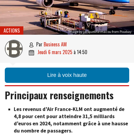
ACTIONS
Image by jacqueline macou from Pixabay
par
Business AM

jeudi 6 mars 2025
à
14:50

Lire à voix haute
Principaux renseignements
Les revenus d’Air France-KLM ont augmenté de
4,8 pour cent pour atteindre 31,5 milliards
d’euros en 2024, notamment grâce à une hausse
du nombre de passagers.