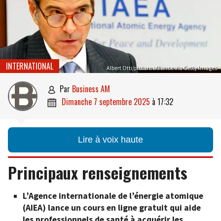
INTERNATIONAL
Albert Otti/picture alliance via Getty Images
par
Business AM

dimanche 7 septembre 2025
à
17:32

Lire à voix haute
Principaux renseignements
L’Agence internationale de l’énergie atomique
(AIEA) lance un cours en ligne gratuit qui aide
les professionnels de santé à acquérir les